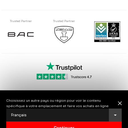
Trusted Partner
Trusted Partner
Choisissez un autre pays ou région pour voir le contenu
©
2026
Gtechniq
France. Tous droits réservés.
spécifique à votre emplacement et faire vos achats en ligne
Region
Conception
Blayney