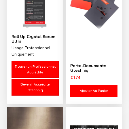
Roll Up Crystal Serum
Ultra
Usage Professionnel
Uniquement
Porte-Documents
Trouver un Professionnel
Gtechniq
Accrédité
€
1.74
Devenir Accrédité
Gtechniq
Ajouter Au Panier