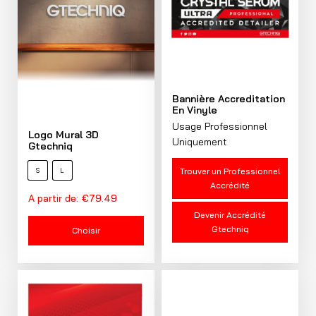
Bannière Accreditation
En Vinyle
Usage Professionnel
Logo Mural 3D
Uniquement
Gtechniq
Trouver un Professionnel
S
L
Accrédité
A partir de:
€
79.49
Devenir Accrédité
Gtechniq
Choisir