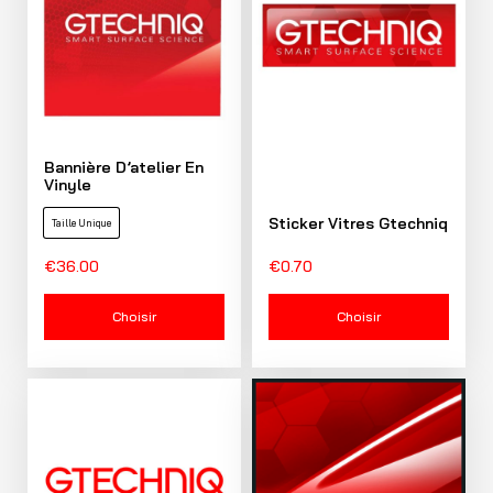
Bannière D’atelier En
Vinyle
Sticker Vitres Gtechniq
Taille Unique
€
36.00
€
0.70
Choisir
Choisir