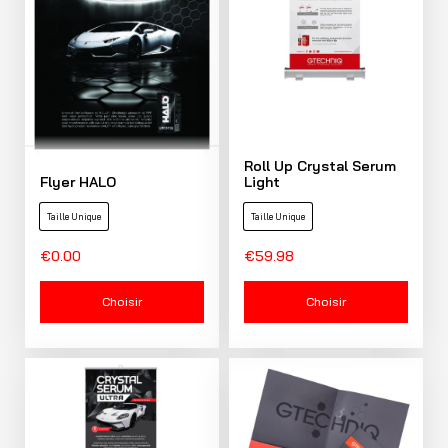
Roll Up Crystal Serum
Flyer HALO
Light
Taille Unique
Taille Unique
€
0.00
€
59.98
Choisir
Choisir