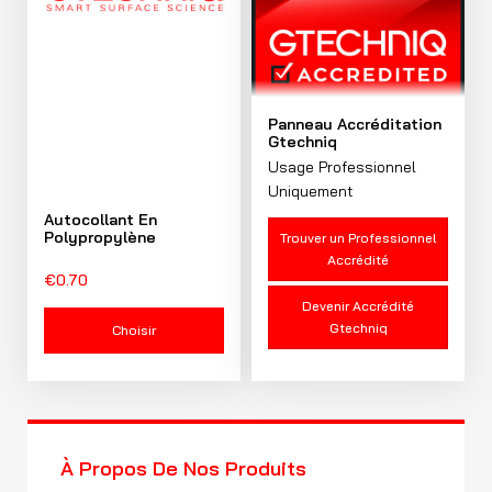
Panneau Accréditation
Gtechniq
Usage Professionnel
Uniquement
Autocollant En
Polypropylène
Trouver un Professionnel
Accrédité
€
0.70
Devenir Accrédité
Gtechniq
Choisir