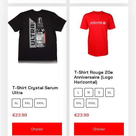
T-Shirt Rouge 20e
Anniversaire (logo
Horizontal)
T-Shirt Crystal Serum
Ultra
L
M
S
XL
XL
XXL
XXXL
XXL
XXXL
€
23.99
€
23.99
Choisir
Choisir