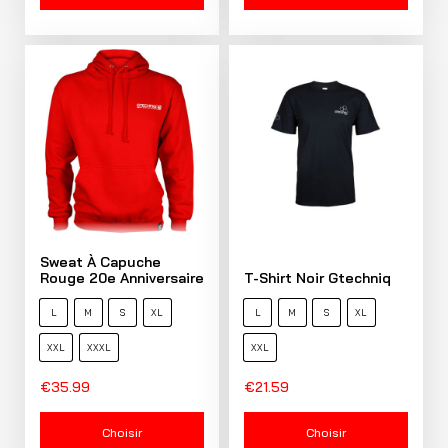
Sweat À Capuche
Rouge 20e Anniversaire
T-Shirt Noir Gtechniq
L
M
S
XL
L
M
S
XL
XXL
XXXL
XXL
€
35.99
€
21.59
Choisir
Choisir