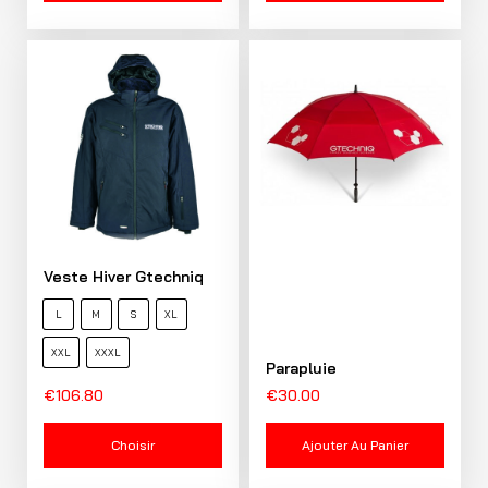
Veste Hiver Gtechniq
L
M
S
XL
XXL
XXXL
Parapluie
€
106.80
€
30.00
Choisir
Ajouter Au Panier