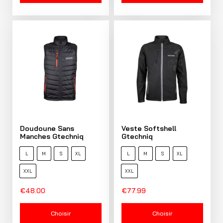
Doudoune Sans
Veste Softshell
Manches Gtechniq
Gtechniq
L
M
S
XL
L
M
S
XL
XXL
XXL
€
48.00
€
77.99
Choisir
Choisir