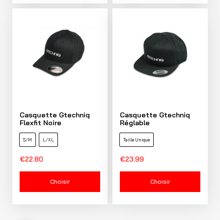
Casquette Gtechniq
Casquette Gtechniq
Flexfit Noire
Réglable
S/M
L/XL
Taille Unique
€
22.80
€
23.99
Choisir
Choisir