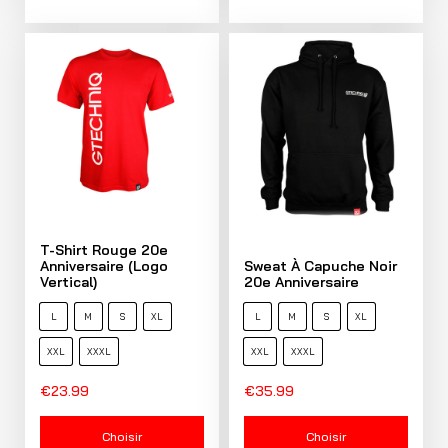
T-Shirt Rouge 20e
Anniversaire (logo
Sweat À Capuche Noir
Vertical)
20e Anniversaire
L
M
S
XL
L
M
S
XL
XXL
XXXL
XXL
XXXL
€
23.99
€
35.99
Choisir
Choisir