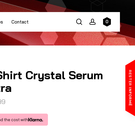
search
account
0
os
Contact
Shirt Crystal Serum
RESTER
tra
INFORMÉ
99
d the cost with