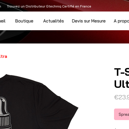
m
Trouvez un Distributeur Gtechniq Certifié en France
eil
Boutique
Actualités
Devis sur Mesure
A prop
ltra
T-
Ul
€
23.
Sprea