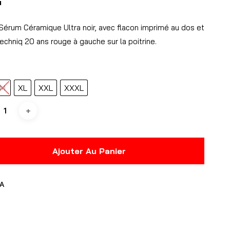
u
 Sérum Céramique Ultra noir, avec flacon imprimé au dos et
echniq 20 ans rouge à gauche sur la poitrine.
M
XL
XXL
XXXL
Ajouter Au Panier
A