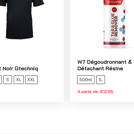
W7 Dégoudronnant &
t Noir Gtechniq
Détachant Résine
S
XL
XXL
500ml
1L
A partir de:
€
12.95