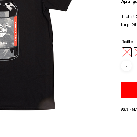
Aperç
T-shirt
logo Gt
Taille
L
SKU:
N/