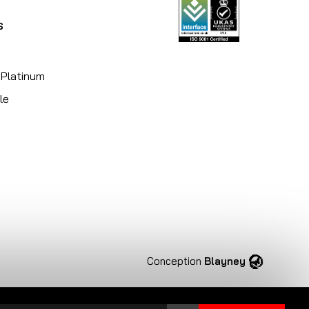
s
 Platinum
le
Conception
Blayney