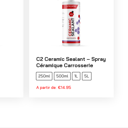
C2 Ceramic Sealant – Spray
Céramique Carrosserie
250ml
500ml
1L
5L
A partir de:
€
14.95