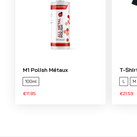
M1 Polish Métaux
T-Shir
100ml
L
M
€
11.95
€
21.59