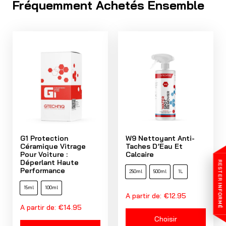
Fréquemment Achetés Ensemble
G1 Protection
W9 Nettoyant Anti-
Céramique Vitrage
Taches D’Eau Et
Pour Voiture :
Calcaire
Déperlant Haute
RESTER
Performance
250ml
500ml
1L
INFORMÉ
15ml
100ml
A partir de:
€
12.95
A partir de:
€
14.95
Choisir