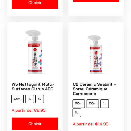
Choisir
W5 Nettoyant Multi-
C2 Ceramic Sealant –
Surfaces Citrus APC
Spray Céramique
Carrosserie
500ml
1L
5L
250ml
500ml
1L
A partir de:
€
8.95
5L
Choisir
A partir de:
€
14.95