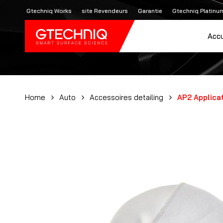
Skip
Gtechniq Works
site Revendeurs
Garantie
Gtechniq Platinu
to
main
Accu
content
Home
Auto
Accessoires detailing
AP2 Applicat