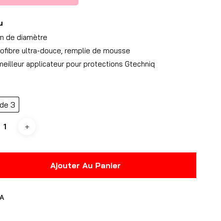
u
m de diamètre
rofibre ultra-douce, remplie de mousse
meilleur applicateur pour protections Gtechniq
de 3
Ajouter Au Panier
A