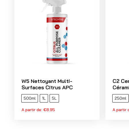
W5 Nettoyant Multi-
C2 Cer
Surfaces Citrus APC
Cérami
500ml
1L
5L
250ml
A partir de:
€
8.95
A partir 