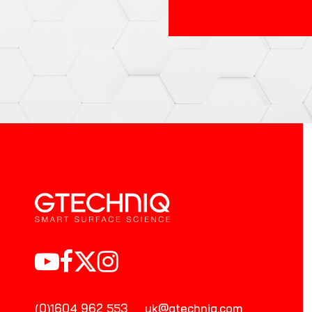
(0)1604 962 553
uk@gtechniq.com