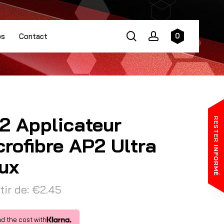
search
account
0
os
Contact
2 Applicateur
RESTER
crofibre AP2 Ultra
INFORMÉ
ux
tir de:
€
2.45
d the cost with