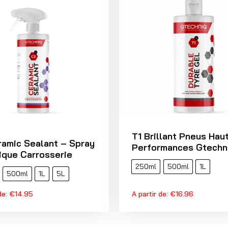
T1 Brillant Pneus Hau
amic Sealant – Spray
Performances Gtechn
que Carrosserie
250ml
500ml
1L
500ml
1L
5L
de:
€
14.95
A partir de:
€
16.96