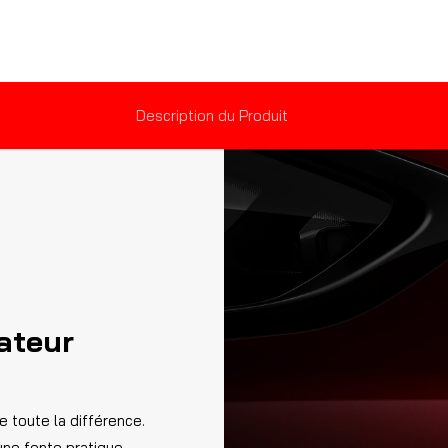
Description du Produit
cateur
e toute la différence.
une fente pratique