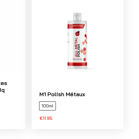
tes
iq
M1 Polish Métaux
100ml
€
11.95