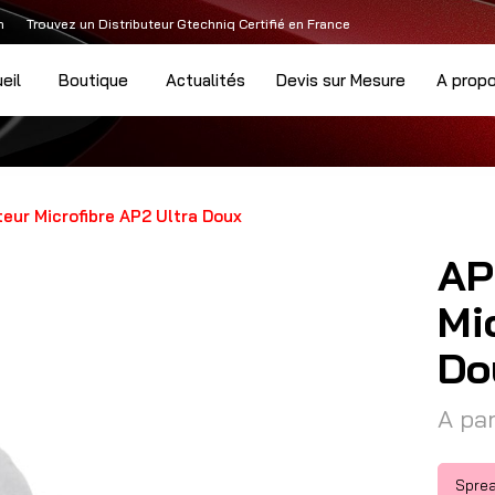
m
Trouvez un Distributeur Gtechniq Certifié en France
eil
Boutique
Actualités
Devis sur Mesure
A prop
eur Microfibre AP2 Ultra Doux
AP
Mi
Do
A par
Sprea