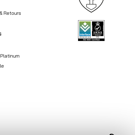
 & Retours
s
 Platinum
le