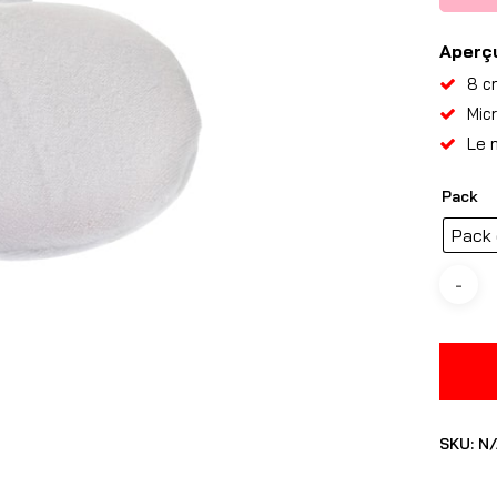
Aperç
8 c
Mic
Le 
Pack
Pack 
SKU:
N/